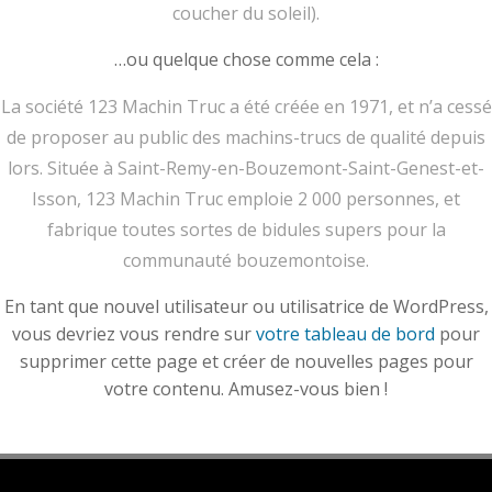
coucher du soleil).
…ou quelque chose comme cela :
La société 123 Machin Truc a été créée en 1971, et n’a cessé
de proposer au public des machins-trucs de qualité depuis
lors. Située à Saint-Remy-en-Bouzemont-Saint-Genest-et-
Isson, 123 Machin Truc emploie 2 000 personnes, et
fabrique toutes sortes de bidules supers pour la
communauté bouzemontoise.
En tant que nouvel utilisateur ou utilisatrice de WordPress,
vous devriez vous rendre sur
votre tableau de bord
pour
supprimer cette page et créer de nouvelles pages pour
votre contenu. Amusez-vous bien !